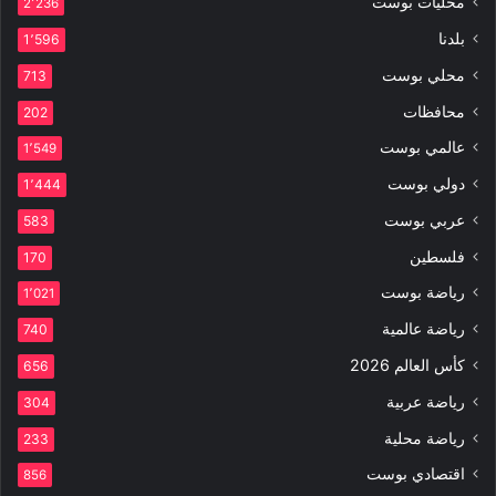
محليات بوست
2٬236
بلدنا
1٬596
محلي بوست
713
محافظات
202
عالمي بوست
1٬549
دولي بوست
1٬444
عربي بوست
583
فلسطين
170
رياضة بوست
1٬021
رياضة عالمية
740
كأس العالم 2026
656
رياضة عربية
304
رياضة محلية
233
اقتصادي بوست
856