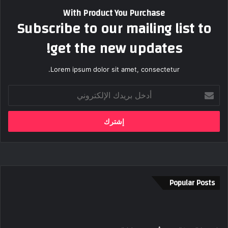
With Product You Purchase
Subscribe to our mailing list to
get the new updates!
Lorem ipsum dolor sit amet, consectetur.
أ
د
خ
ل
ب
ر
ي
د
ك
Popular Posts
ا
ل
إ
ل