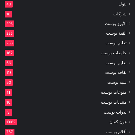
بنوك
43
شركات
18
الأبرز بوست
296
القبة بوست
285
تعليم بوست
233
جامعات بوست
162
تعليم بوست
66
ثقافة بوست
118
فنية بوست
90
منوعات بوست
11
منتديات بوست
10
ندوات بوست
3
هون كمان
1٬062
أقلام بوست
767