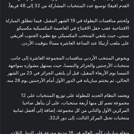
القدم (فيفا) توسيع عدد المنتخبات المشاركة من 32 إلى 48 فريقاً.
وتُختتم منافسات البطولة في 19 الشهر المقبل، فيما تنطلق المباراة
الافتتاحية عقب حفل الافتتاح في العاصمة المكسيكية مكسيكو
سيتي، حيث يلتقي المنتخب المكسيكي مع نظيره الجنوب أفريقي
على ملعب أزتيكا عند الساعة العاشرة مساءً بتوقيت الأردن.
ويخوض المنتخب الأردني منافسات المجموعة العاشرة إلى جانب
منتخبات الأرجنتين والجزائر والنمسا، حيث يستهل مشواره بمواجهة
النمسا يوم الأربعاء المقبل، قبل أن يلتقي الجزائر في 23 من الشهر
الحالي، ثم يختتم مبارياته في الدور الأول أمام الأرجنتين يوم 28 منه.
ويعتمد النظام الجديد للبطولة على توزيع المنتخبات على 12
مجموعة تضم كل منها أربعة منتخبات، على أن يتأهل صاحبا
المركزين الأول والثاني من كل مجموعة، إضافة إلى أفضل ثمانية
منتخبات تحتل المركز الثالث، إلى دور الـ32.
وتقام مباريات كأس العالم في 16 مدينة موزعة على الدول الثلاث