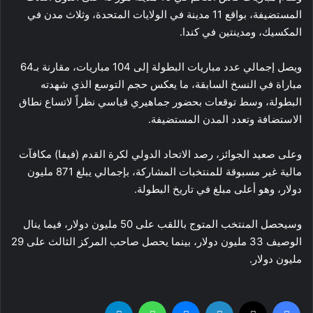
المستضيفة، بواقع 11 مدينة في الولايات المتحدة، وثلاث مدن في
المكسيك، ومدينتين في كندا.
ويصل إجمالي عدد مباريات البطولة إلى 104 مباريات، مقارنة بـ64
مباراة في النسخ السابقة، ما يعكس حجم التوسع الذي شهدته
البطولة، وسط توقعات بحضور جماهيري قياسي نظراً لاتساع نطاق
الاستضافة وتعدد المدن المستضيفة.
وعلى صعيد الجوائز، رصد الاتحاد الدولي لكرة القدم (فيفا) مكافآت
مالية غير مسبوقة للمنتخبات المشاركة، بإجمالي يبلغ 871 مليون
دولار، وهو أعلى مبلغ في تاريخ البطولة.
وسيحصل المنتخب المتوج باللقب على 50 مليون دولار، فيما ينال
الوصيف 33 مليون دولار، بينما يحصل صاحب المركز الثالث على 29
مليون دولار.
فيسبوك
‫X
لينكدإن
ماسنجر
واتساب
تيلقرام