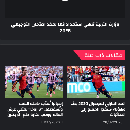
التوجيهي
2026
وزارة التربية تنهي استعداداتها لعقد امتحان التوجيهي
2026
مقالات ذات صلة
العد التنازلي لمونديال 2030 بدأ..
إسبانيا تُعذّب حاملة اللقب
وهؤلاء سبقوا الجميع إلى
وتُسقطها.. “لا روخا” يعتلي عرش
النهائيات
العالم ويكتب نهاية حلم الأرجنتين
19/07/2026
20/07/2026