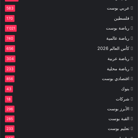
عربي بوست
583
فلسطين
170
رياضة بوست
1٬021
رياضة عالمية
740
كأس العالم 2026
656
رياضة عربية
304
رياضة محلية
233
اقتصادي بوست
856
بنوك
43
شركات
18
الأبرز بوست
296
القبة بوست
285
تعليم بوست
233