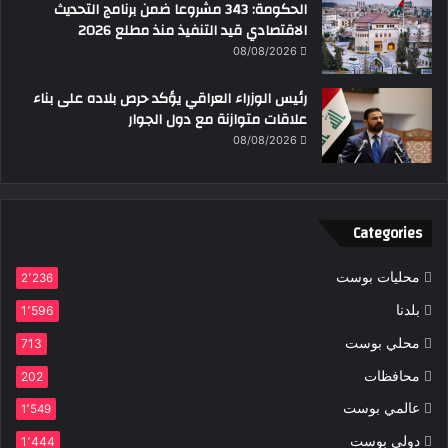
الحكومة: 343 مشروعا ضمن برنامج التحديث
الاقتصادي قيد التنفيذ منذ مطلع 2026
08/08/2026
رئيس الوزراء العراقي يؤكد حرص بلاده على بناء
علاقات متوازنة مع دول الجوار
08/08/2026
Categories
محليات بوست
2٬236
بلدنا
1٬596
محلي بوست
713
محافظات
202
عالمي بوست
1٬549
دولي بوست
1٬444