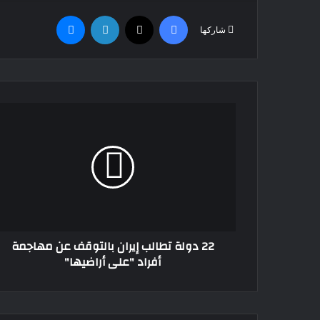
فيسبوك
‫X
لينكدإن
ماسنجر
شاركها
22
دولة
تطالب
إيران
بالتوقف
عن
مهاجمة
أفراد
"على
22 دولة تطالب إيران بالتوقف عن مهاجمة
أراضيها"
أفراد "على أراضيها"