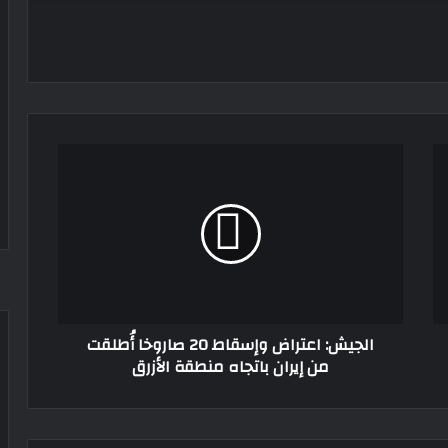
الجيش:
اعتراض
وإسقاط
20
صاروخا
أُطلقت
من
إيران
باتجاه
الجيش: اعتراض وإسقاط 20 صاروخا أُطلقت
منطقة
من إيران باتجاه منطقة الأزرق
الأزرق