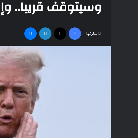
وسيتوقف قريبا.. وإي
فيسبوك
‫X
لينكدإن
ماسنجر
شاركها