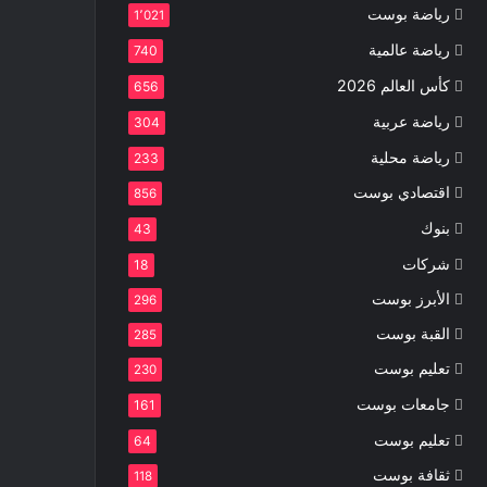
رياضة بوست
1٬021
رياضة عالمية
740
كأس العالم 2026
656
رياضة عربية
304
رياضة محلية
233
اقتصادي بوست
856
بنوك
43
شركات
18
الأبرز بوست
296
القبة بوست
285
تعليم بوست
230
جامعات بوست
161
تعليم بوست
64
ثقافة بوست
118