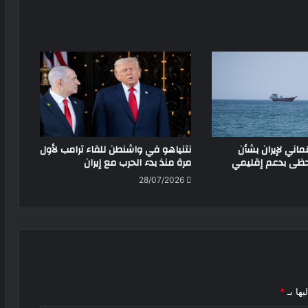
ُماني لإيران بشأن
نتنياهو في واشنطن للقاء ترامب لأول
حظى بدعم إقليمي
مرة منذ بدء الحرب مع إيران
28/07/2026
يها بـ
*