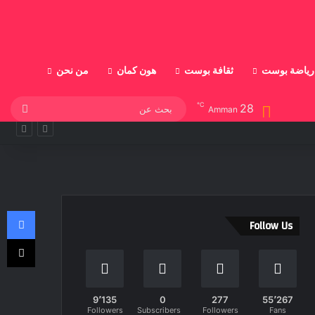
رياضة بوست
ثقافة بوست
هون كمان
من نحن
℃
28
بحث
Amman
الأمن العام: مدّعي عام الشرطة والطبيب الشرعي يؤكدان زيف ادّعاء الشخص الذي ادّعى تعرّضه للضرب في فيديو جرى نشره على مواقع التواصل الاجتماعي واختلاقه ذلك
عن
في
Follow Us
‫X
9٬135
0
277
55٬267
Followers
Subscribers
Followers
Fans