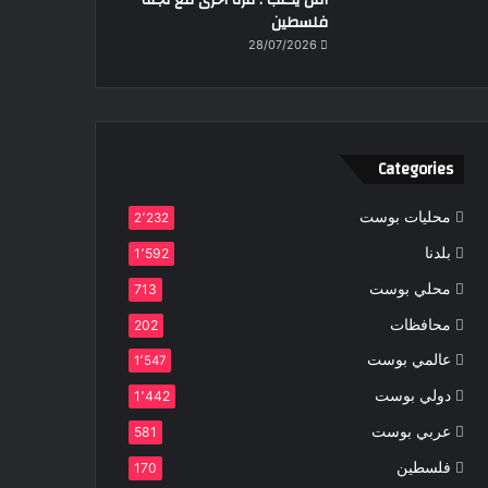
التل يكتب : مرة اخرى مع لجنة
فلسطين
28/07/2026
Categories
محليات بوست
2٬232
بلدنا
1٬592
محلي بوست
713
محافظات
202
عالمي بوست
1٬547
دولي بوست
1٬442
عربي بوست
581
فلسطين
170