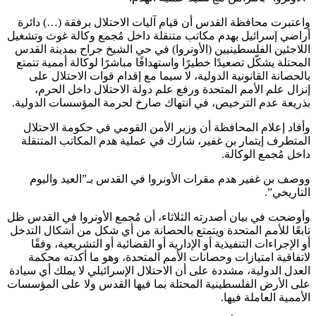
واعتبرت محافظة القدس أن قيام آليات الاحتلال برفقة (…) دائرة
أراضي إسرائيل بهدم مكاتب متنقلة داخل مُجمع وكالة غوث وتشغيل
اللاجئين الفلسطينيين (الأونروا) في حي الشيخ جراح بمدينة القدس
المحتلة يشكّل تصعيدًا خطيرًا واستهدافًا مباشرًا لوكالة أممية تتمتع
بالحصانة القانونية الدولية، لا سيما مع إقدام قوات الاحتلال على
إنزال علم الأمم المتحدة ورفع علم دولة الاحتلال داخل الحرم،
بذريعة عدم الترخيص، في انتهاك صارخ لحرمة المؤسسات الدولية.
وأفاد إعلام المحافظة أن وزير الأمن القومي في حكومة الاحتلال
المتطرف إيتمار بن غفير، شارك في عملية هدم المكاتب المتنقلة
داخل مُجمع الوكالة.
ووصف بن غفير هدم مقرات الأونروا في القدس بـ”العيد واليوم
التاريخي”.
وأوضحت في بيان أصدرته الثلاثاء، أن مُجمع الأونروا في القدس ظل
تابعًا للأمم المتحدة ويتمتع بالحصانة من أي شكل من أشكال التدخل
أو الإجراءات التنفيذية أو الإدارية أو القضائية أو التشريعية، وفقًا
لاتفاقية امتيازات وحصانات الأمم المتحدة، وهو ما أكدته محكمة
العدل الدولية، مشددة على أن الاحتلال الإسرائيلي لا يملك أي سيادة
على الأرض الفلسطينية المحتلة بما فيها القدس ولا على المؤسسات
الأممية العاملة فيها.