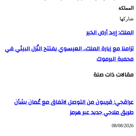
المملكة
شاركها
‫X
تيلقرام
لينكدإن
واتساب
ماسنجر
ماسنجر
فيسبوك
الملك:
الملك: إربد أرض الخير
إربد
أرض
تزامنا
تزامنا مع زيارة الملك.. العيسوي يفتتح النُزل البيئي في
الخير
مع
محمية اليرموك
زيارة
الملك..
العيسوي
مقالات ذات صلة
يفتتح
النُزل
البيئي
في
محمية
عراقجي: قريبون من التوصل لاتفاق مع عُمان بشأن
اليرموك
طريق ملاحي جديد عبر هرمز
08/08/2026