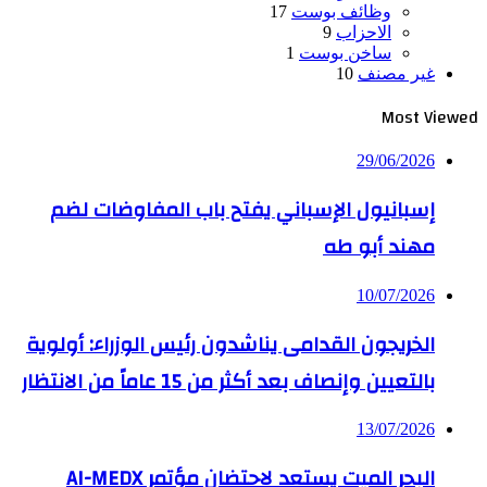
وظائف بوست
17
الاحزاب
9
ساخن بوست
1
غير مصنف
10
Most Viewed
29/06/2026
إسبانيول الإسباني يفتح باب المفاوضات لضم
مهند أبو طه
10/07/2026
الخريجون القدامى يناشدون رئيس الوزراء: أولوية
بالتعيين وإنصاف بعد أكثر من 15 عاماً من الانتظار
13/07/2026
البحر الميت يستعد لاحتضان مؤتمر AI-MEDX