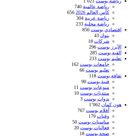
رياضة بوست
1٬021
رياضة عالمية
740
كأس العالم 2026
656
رياضة عربية
304
رياضة محلية
233
اقتصادي بوست
856
بنوك
43
شركات
18
الأبرز بوست
296
القبة بوست
285
تعليم بوست
233
جامعات بوست
162
تعليم بوست
66
ثقافة بوست
118
فنية بوست
90
منوعات بوست
11
منتديات بوست
10
ندوات بوست
3
هون كمان
1٬062
أقلام بوست
767
وفيات
179
مناسبات بوست
50
فعاليات بوست
20
صحة بوست
18