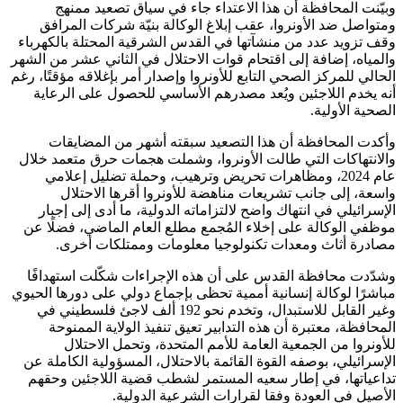
وبيّنت المحافظة أن هذا الاعتداء جاء في سياق تصعيد ممنهج
ومتواصل ضد الأونروا، عقب إبلاغ الوكالة بنيّة شركات المرافق
وقف تزويد عدد من منشآتها في القدس الشرقية المحتلة بالكهرباء
والمياه، إضافة إلى اقتحام قوات الاحتلال في الثاني عشر من الشهر
الحالي للمركز الصحي التابع للأونروا وإصدار أمر بإغلاقه مؤقتًا، رغم
أنه يخدم اللاجئين ويُعد مصدرهم الأساسي للحصول على الرعاية
الصحية الأولية.
وأكدت المحافظة أن هذا التصعيد سبقته أشهر من المضايقات
والانتهاكات التي طالت الأونروا، وشملت هجمات حرق متعمد خلال
عام 2024، ومظاهرات تحريض وترهيب، وحملة تضليل إعلامي
واسعة، إلى جانب تشريعات مناهضة للأونروا أقرها الاحتلال
الإسرائيلي في انتهاك واضح لالتزاماته الدولية، ما أدى إلى إجبار
موظفي الوكالة على إخلاء المُجمع مطلع العام الماضي، فضلًا عن
مصادرة أثاث ومعدات تكنولوجيا معلومات وممتلكات أخرى.
وشدّدت محافظة القدس على أن هذه الإجراءات شكّلت استهدافًا
مباشرًا لوكالة إنسانية أممية تحظى بإجماع دولي على دورها الحيوي
وغير القابل للاستبدال، وتخدم نحو 192 ألف لاجئ فلسطيني في
المحافظة، معتبرة أن هذه التدابير تعيق تنفيذ الولاية الممنوحة
للأونروا من الجمعية العامة للأمم المتحدة، وتحمل الاحتلال
الإسرائيلي، بوصفه القوة القائمة بالاحتلال، المسؤولية الكاملة عن
تداعياتها، في إطار سعيه المستمر لشطب قضية اللاجئين وحقهم
الأصيل في العودة وفقا لقرارات الشرعية الدولية.