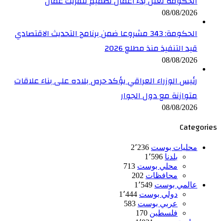
الحكومة تعلن بدء أعمال تصميم تلفريك عمّان
08/08/2026
الحكومة: 343 مشروعا ضمن برنامج التحديث الاقتصادي
قيد التنفيذ منذ مطلع 2026
08/08/2026
رئيس الوزراء العراقي يؤكد حرص بلاده على بناء علاقات
متوازنة مع دول الجوار
08/08/2026
Categories
محليات بوست
2٬236
بلدنا
1٬596
محلي بوست
713
محافظات
202
عالمي بوست
1٬549
دولي بوست
1٬444
عربي بوست
583
فلسطين
170