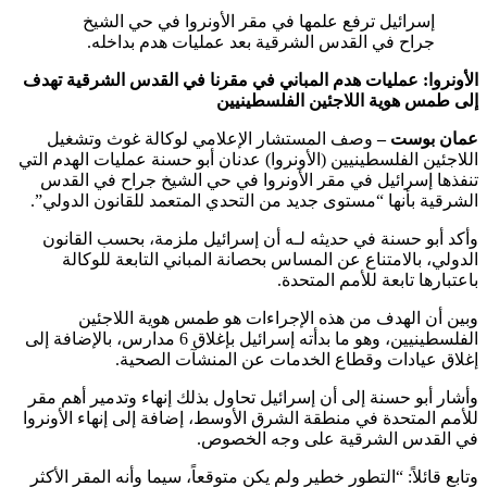
إسرائيل ترفع علمها في مقر الأونروا في حي الشيخ
جراح في القدس الشرقية بعد عمليات هدم بداخله.
الأونروا: عمليات هدم المباني في مقرنا في القدس الشرقية تهدف
إلى طمس هوية اللاجئين الفلسطينيين
عمان بوست –
وصف المستشار الإعلامي لوكالة غوث وتشغيل
اللاجئين الفلسطينيين (الأونروا) عدنان أبو حسنة عمليات الهدم التي
تنفذها إسرائيل في مقر الأونروا في حي الشيخ جراح في القدس
الشرقية بأنها “مستوى جديد من التحدي المتعمد للقانون الدولي”.
وأكد أبو حسنة في حديثه لـه أن إسرائيل ملزمة، بحسب القانون
الدولي، بالامتناع عن المساس بحصانة المباني التابعة للوكالة
باعتبارها تابعة للأمم المتحدة.
وبين أن الهدف من هذه الإجراءات هو طمس هوية اللاجئين
الفلسطينيين، وهو ما بدأته إسرائيل بإغلاق 6 مدارس، بالإضافة إلى
إغلاق عيادات وقطاع الخدمات عن المنشآت الصحية.
وأشار أبو حسنة إلى أن إسرائيل تحاول بذلك إنهاء وتدمير أهم مقر
للأمم المتحدة في منطقة الشرق الأوسط، إضافة إلى إنهاء الأونروا
في القدس الشرقية على وجه الخصوص.
وتابع قائلاً: “التطور خطير ولم يكن متوقعاً، سيما وأنه المقر الأكثر