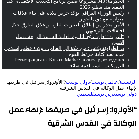
الحكومة: 343 مشروعا ضمن برنامج التحديث الاقتصادي قيد
التنفيذ منذ مطلع 2026
رئيس الوزراء العراقي يؤكد حرص بلاده على بناء علاقات
متوازنة مع دول الجوار
الأمن يحذر من إطلاق العيارات النارية وإغلاق الطرق خلال
احتفالات “التوجيهي”
“التربية” تعلن نتائج الثانوية العامة الساعة الرابعة مساء
الاثنين
د. الطراونة يكتب : من مكة إلى العالم… ولادة قطب إسلامي
جديد يعيد كتابة خرائط القوه
Регистрация на Kraken Market: полное руководство
التل يكتب : لسنا لقمة سائغة
الرئيسية
/
عالمي بوست
/
دولي بوست
/
“الأونروا: إسرائيل في طريقها
لإنهاء عمل الوكالة في القدس الشرقية
دولي بوست
عربي بوست
فلسطين
“الأونروا: إسرائيل في طريقها لإنهاء عمل
الوكالة في القدس الشرقية