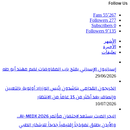
Follow Us
Fans
55٬267
Followers
277
Subscribers
0
Followers
9٬135
الأشهر
الأخيرة
تعليقات
إسبانيول الإسباني يفتح باب المفاوضات لضم مهند أبو طه
29/06/2026
الخريجون القدامى يناشدون رئيس الوزراء: أولوية بالتعيين
وإنصاف بعد أكثر من 15 عاماً من الانتظار
10/07/2026
البحر الميت يستعد لاحتضان مؤتمر AI-MEDX 2026…
والأردن يطلق نموذجاً إقليمياً جديداً للابتكار الطبي