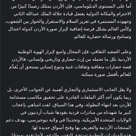
أما على المستوى الدبلوماسي، فإن الأردن يمتلك رصيدًا كبيرًا من
الاحترام والمكانة الدولية بفضل قيادة جلالة الملك عبدالله الثاني
وجهوده المستمرة في تعزيز السلام والاستقرار والحوار بين الشعوب،
وكأس العالم يشكل فرصة إضافية لإبراز صورة الأردن كدولة اعتدال
وتسامح ورسالة حضارية للعالم.
وعلى الصعيد الثقافي، فإن المجال واسع لإبراز الهوية الوطنية
الأردنية بكل ما تحمله من إرث حضاري وتاريخي وإنساني، فالأردن
قصة حضارات متعاقبة وثقافات غنية وتنوع إنساني يستحق أن يُقدَّم
للعالم بأفضل صورة ممكنة.
ولا يقل الجانب الاستثماري والتجاري أهمية عن الجوانب الأخرى، بل
ربما يكون أحد أكثر الملفات القادرة على تحقيق مكاسب مستدامة
للأردن بعد انتهاء البطولة، وفي هذا السياق، لفت انتباهي بإعجاب
كبير ما شهدناه من مبادرات فردية يقودها شباب أردنيون في
الولايات المتحدة الأمريكية، وتحديدًا في ولاية نيوجيرسي، بهدف دعم
المنتجات الأردنية والتعريف بها وفتح أسواق جديدة لها.
هذه المبادرات الوطنية تستحق التقدير والدعم، لأنها تقدم نموذجًا