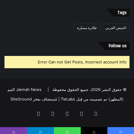
Tags
الجيش العربي
طائرة مسيّرة
Follow us
Error Can not Get Posts, Incorrect account info.
© حقوق النشر 2026، جميع الحقوق محفوظة |
Jannah News الثيم
(المظهر) تم تصميمه من قِبل TieLabs
| مُستضاف بفخر
SiteGround
فيسبوك
‫X
‫YouTube
انستقرام
واتساب