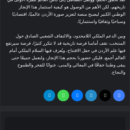
تاريخهم، لكن الأهم من الوصول هو كيفية استثمار هذا الإنجاز
الوطني الكبير ليصبح منصة لتعزيز صورة الأردن عالميًا، اقتصاديًا
وسياحيًا وثقافيًا واستثماريًا.
وبين الدعم الملكي اللامحدود، والالتفاف الشعبي الصادق حول
المنتخب، تقف أمامنا فرصة تاريخية قد لا تتكرر كثيرًا، فرصة سيرتفع
فيها علم الأردن في حفل الافتتاح، ويُعزف فيها السلام الملكي أمام
العالم أجمع، فليكن حضورنا بحجم هذا الإنجاز، ولنعمل جميعًا حتى
يبقى وطننا خفاقًا في المعالي والمنى، عنوانًا للفخر والطموح
والنجاح.
فيسبوك
‫X
لينكدإن
ماسنجر
واتساب
تيلقرام
تراجع
أسعار