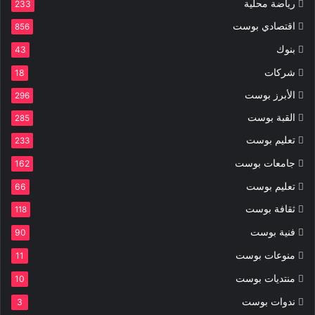
رياضة محلية
233
اقتصادي بوست
856
بنوك
43
شركات
18
الأبرز بوست
296
القبة بوست
285
تعليم بوست
233
جامعات بوست
162
تعليم بوست
66
ثقافة بوست
118
فنية بوست
90
منوعات بوست
11
منتديات بوست
10
ندوات بوست
3