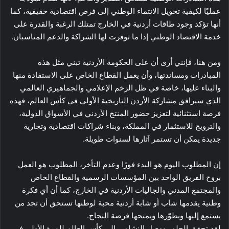
عمليًا لكيفية تحويل الانتماء الوطني إلى فرص اقتصادية حقيقية، كما
أنها تؤكد وجود طاقات أردنية في الخارج تمتلك الرغبة والقدرة على
خدمة الاقتصاد الوطني إذا ما توفرت لها الشراكة والدعم المناسبان.
ومن هنا، فإنني أرى أن على الحكومة الأردنية تبني مثل هذه
المبادرات ومساندتها، وأن يعمل القطاع الخاص على الاستفادة منها
والبناء عليها، خاصة في ظل الزخم الإعلامي والجماهيري العالمي
الذي سيرافق مشاركة الأردن التاريخية الأولى في كأس العالم، فهذه
فرصة استثنائية لتعزيز حضور المنتج الأردني في الأسواق الدولية،
والترويج للاستثمار في المملكة، وبناء شراكات اقتصادية وتجارية
جديدة يمكن أن تستمر آثارها لسنوات طويلة.
إن المطلوب اليوم هو البدء فورًا وعدم التأخر، المطلوب هو العمل
بروح الفريق الواحد بين المؤسسات الرسمية والقطاع الخاص
والمجتمع المدني والجاليات الأردنية في الخارج، كما أن أي فكرة
وطنية يقدمها شاب أو شابة أردنية محبة لوطنها تستحق أن تجد من
يستمع إليها ويطوّرها ويمنحها فرصة النجاح.
لقد تحقق الحلم، ووصل النشامى إلى كأس العالم للمرة الأولى في