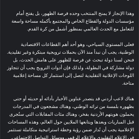
وهذا الإنجاز لا يمنح المنتخب وحده فرصة الظهور، بل يفتح أمام
مؤسسات الدولة والقطاع الخاص والمجتمع بأكمله مساحة واسعة
للتعامل مع الحدث العالمي بمنظور أشمل من كرة القدم.
فعلى المستوى السياحي، وهو أحد أهم القطاعات الاقتصادية
الوطنية، يجب أن نبدأ منذ الآن بحملات ترويجية مبتكرة وغير تقليدية.
فنحن لسنا دولة تبحث عن فرصة للظهور على هامش الحدث، بل
دولة مشاركة في البطولة، ولذلك فإن أدوات الترويج يجب أن تتجاوز
اللوحات الإعلانية التقليدية لتصل إلى استثمار كل مساحة إعلامية
متاحة.
هناك لاعب أردني قد يتصدر عناوين الأخبار بأدائه أو حديثه أو حتى
بظهوره بلمسة من تراثه الوطني، وهناك مشجعون في المدرجات
يحملون هويتهم الأردنية بفخر، وهناك مئات المقابلات التي ستُجرى
قبل المباريات وبعدها ويتابعها الملايين حول العالم، وهذه المساحات
الإعلامية يجب أن تُدار ضمن رؤية وخطة استراتيجية متكاملة تستثمر
في الإعلام التقليدي والإعلام الرقمي ووسائل التواصل الاجتماعي.