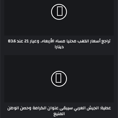
الذهب
محليا
مساء
الأربعاء..
وعيار
21
عند
تراجع أسعار الذهب محليا مساء الأربعاء.. وعيار 21 عند 83.6
83.6
دينارا
دينارا
عطية:
الجيش
العربي
سيبقى
عنوان
الكرامة
وحصن
الوطن
المنيع
عطية: الجيش العربي سيبقى عنوان الكرامة وحصن الوطن
المنيع