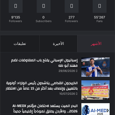
9٬135
0
277
55٬267
Followers
Subscribers
Followers
Fans
الأشهر
الأخيرة
تعليقات
إسبانيول الإسباني يفتح باب المفاوضات لضم
مهند أبو طه
29/06/2026
الخريجون القدامى يناشدون رئيس الوزراء: أولوية
بالتعيين وإنصاف بعد أكثر من 15 عاماً من الانتظار
10/07/2026
البحر الميت يستعد لاحتضان مؤتمر AI-MEDX
2026… والأردن يطلق نموذجاً إقليمياً جديداً