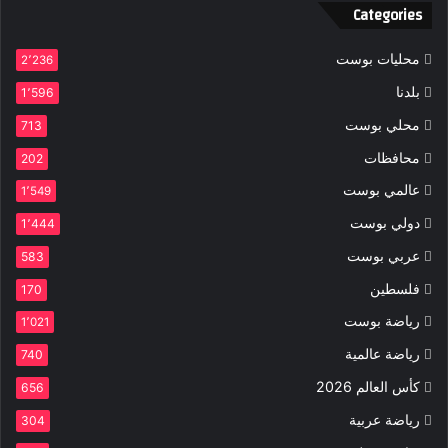
Categories
محليات بوست
2٬236
بلدنا
1٬596
محلي بوست
713
محافظات
202
عالمي بوست
1٬549
دولي بوست
1٬444
عربي بوست
583
فلسطين
170
رياضة بوست
1٬021
رياضة عالمية
740
كأس العالم 2026
656
رياضة عربية
304