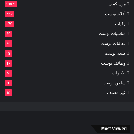
هون كمان
1٬062
أقلام بوست
767
وفيات
179
مناسبات بوست
50
فعاليات بوست
20
صحة بوست
18
وظائف بوست
17
الاحزاب
9
ساخن بوست
1
غير مصنف
10
Most Viewed